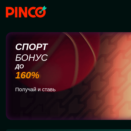
СПОРТ
БОНУС
ДО
160%
Получай и ставь