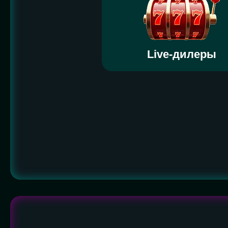
Live-дилеры