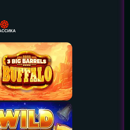
АССИКА