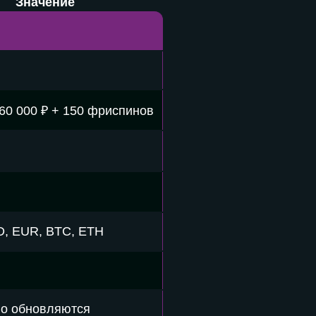
Значение
60 000 ₽ + 150 фриспинов
, EUR, BTC, ETH
о обновляются