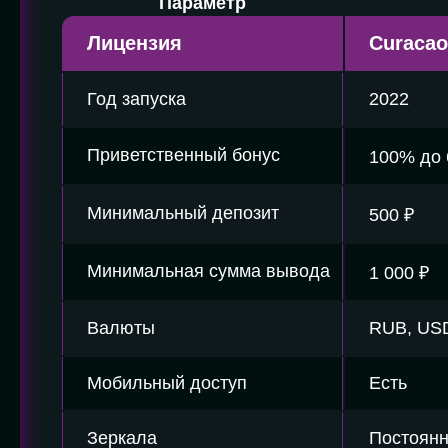
Параметр
Лицензия
Curacao
Год запуска
2022
Приветственный бонус
100% до 
Минимальный депозит
500 ₽
Минимальная сумма вывода
1 000 ₽
Валюты
RUB, USD
Мобильный доступ
Есть
Зеркала
Постоянн