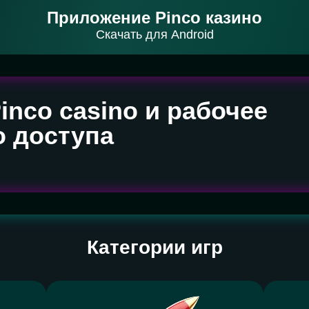
Приложение Pinco казино
Скачать для Android
nco casino и рабочее
о доступа
Категории игр